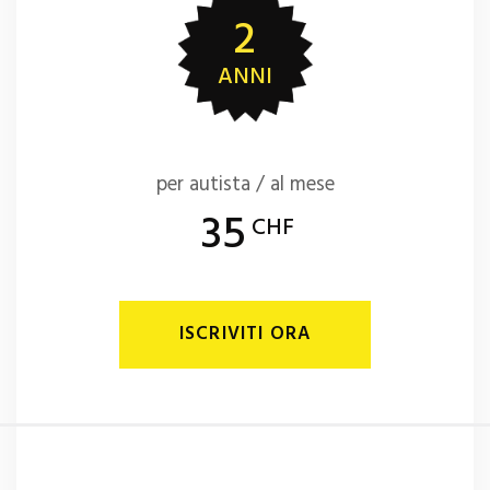
2
ANNI
per autista / al mese
35
CHF
ISCRIVITI ORA